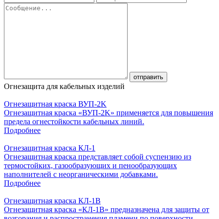
Огнезащита для кабельных изделий
Огнезащитная краска ВУП-2K
Огнезащитная краска «ВУП-2K» применяется для повышения
предела огнестойкости кабельных линий.
Подробнее
Огнезащитная краска КЛ-1
Огнезащитная краска представляет собой суспензию из
термостойких, газообразующих и пенообразующих
наполнителей с неорганическими добавками.
Подробнее
Огнезащитная краска КЛ-1В
Огнезащитная краска «КЛ-1В» предназначена для защиты от
возгорания и распространения пламени по поверхности