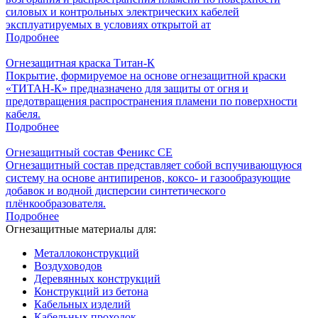
силовых и контрольных электрических кабелей
эксплуатируемых в условиях открытой ат
Подробнее
Огнезащитная краска Титан-К
Покрытие, формируемое на основе огнезащитной краски
«ТИТАН-К» предназначено для защиты от огня и
предотвращения распространения пламени по поверхности
кабеля.
Подробнее
Огнезащитный состав Феникс СЕ
Огнезащитный состав представляет собой вспучивающуюся
систему на основе антипиренов, коксо- и газообразующие
добавок и водной дисперсии синтетического
плёнкообразователя.
Подробнее
Огнезащитные материалы для:
Металлоконструкций
Воздуховодов
Деревянных конструкций
Конструкций из бетона
Кабельных изделий
Кабельных проходок